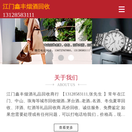
江门鑫丰烟酒回收
13128583111
关于我们
ABOUT US
江门鑫丰烟酒礼品回收商行 【13128583111,张先生 】常年在江
门、中山、珠海等城市回收烟酒‥茅台酒‥老酒‥名酒、冬虫夏草回
收、洋酒、红酒等礼品回收商.高价回收、诚信服务、免费鉴定.如
果您需要处理或有任何问题，可以打电话给我们，价格高，现金
交易！以绝对不亏待客户，真诚诚信为宗旨！如果大客户需要回
查看更多
收，以高价回收，我们将以高价提供良好的服务，欢迎致电咨