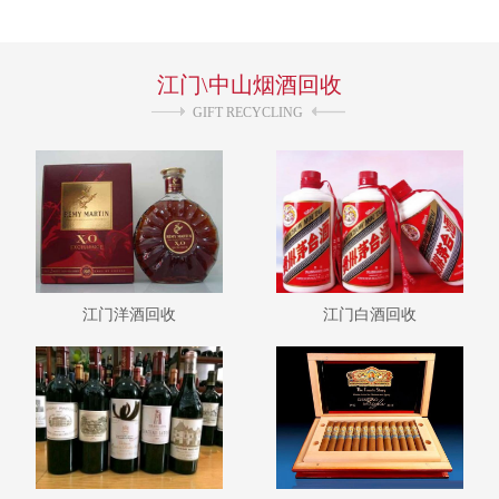
询。 回收业务分类如下： 1--江门高低贵州茅台.15茅台年30年50
年.五粮液.10五粮液年15年30年50年.国窖1573.汾酒.剑南春.水井
坊.郎酒.回收董酒等名酒！ 2--江门本地国有茅台.葵花茅台.茅台三
江门\中山烟酒回收
大革命.珍品茅台.酱瓶茅台.大小飞天茅台.红皮茅台和各种茅台回
收！ 3--江门各种老茅台.五粮液.五粮液交杯牌.汾酒.剑南春.古井
GIFT RECYCLING
贡.双沟大曲.四特酒.回收泸州老窖等老酒！ 4--江门冬虫夏草.散装
虫草.同仁堂冬虫夏草.燕窝.海参.人参.回收鹿茸等礼品！
江门洋酒回收
江门白酒回收