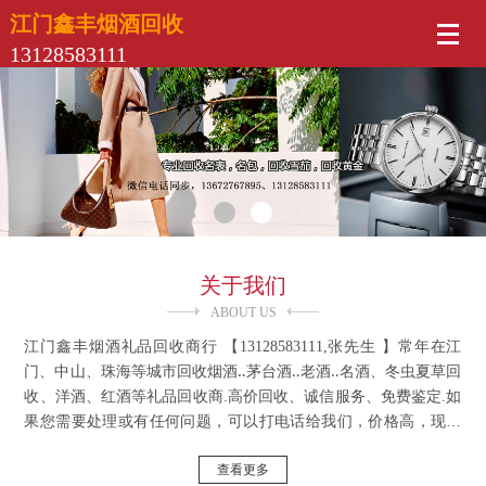
江门鑫丰烟酒回收
13128583111
关于我们
ABOUT US
江门鑫丰烟酒礼品回收商行 【13128583111,张先生 】常年在江
门、中山、珠海等城市回收烟酒‥茅台酒‥老酒‥名酒、冬虫夏草回
收、洋酒、红酒等礼品回收商.高价回收、诚信服务、免费鉴定.如
果您需要处理或有任何问题，可以打电话给我们，价格高，现金
交易！以绝对不亏待客户，真诚诚信为宗旨！如果大客户需要回
查看更多
收，以高价回收，我们将以高价提供良好的服务，欢迎致电咨