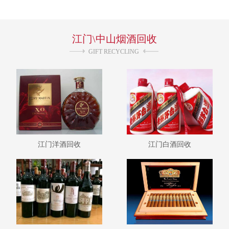
询。 回收业务分类如下： 1--江门高低贵州茅台.15茅台年30年50
年.五粮液.10五粮液年15年30年50年.国窖1573.汾酒.剑南春.水井
坊.郎酒.回收董酒等名酒！ 2--江门本地国有茅台.葵花茅台.茅台三
江门\中山烟酒回收
大革命.珍品茅台.酱瓶茅台.大小飞天茅台.红皮茅台和各种茅台回
收！ 3--江门各种老茅台.五粮液.五粮液交杯牌.汾酒.剑南春.古井
GIFT RECYCLING
贡.双沟大曲.四特酒.回收泸州老窖等老酒！ 4--江门冬虫夏草.散装
虫草.同仁堂冬虫夏草.燕窝.海参.人参.回收鹿茸等礼品！
江门洋酒回收
江门白酒回收